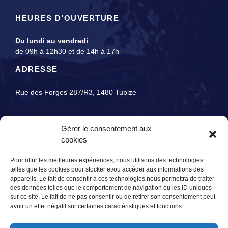
HEURES D’OUVERTURE
Du lundi au vendredi
de 09h à 12h30 et de 14h à 17h
ADRESSE
Rue des Forges 287/R3, 1480 Tubize
Gérer le consentement aux
cookies
Pour offrir les meilleures expériences, nous utilisons des technologies
telles que les cookies pour stocker et/ou accéder aux informations des
appareils. Le fait de consentir à ces technologies nous permettra de traiter
des données telles que le comportement de navigation ou les ID uniques
sur ce site. Le fait de ne pas consentir ou de retirer son consentement peut
© Tubiservices - Réalisé par
PRISM
powered by
Lifeware
avoir un effet négatif sur certaines caractéristiques et fonctions.
Mentions légales
-
Politique de confidentialités
-